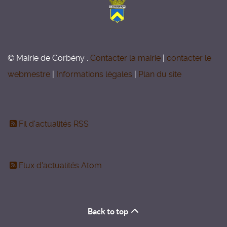
© Mairie de Corbény :
Contacter la mairie
|
contacter le
webmestre
|
Informations légales
|
Plan du site
Fil d'actualités RSS
Flux d'actualités Atom
Back to top