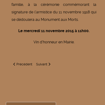
famille, à la cérémonie commémorant la
signature de l'armistice du 11 novembre 1918 qui
se dédoulera au Monument aux Morts.
Le mercredi 11 novembre 2015 à 11h00.
Vin d'honneur en Mairie.
Article précédent : Création réseau assainissement rue des
Article suivant : Le mot du Maire / Appel du
Précédent
Suivant