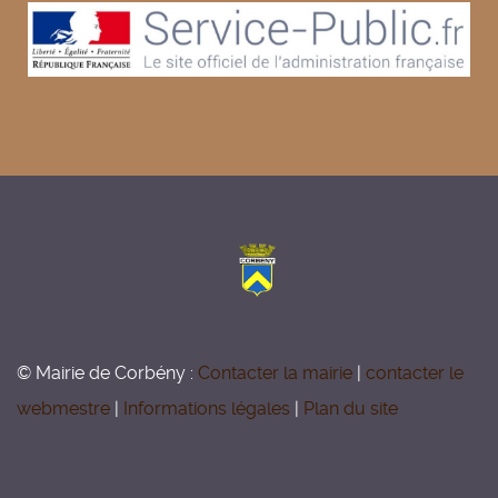
© Mairie de Corbény :
Contacter la mairie
|
contacter le
webmestre
|
Informations légales
|
Plan du site