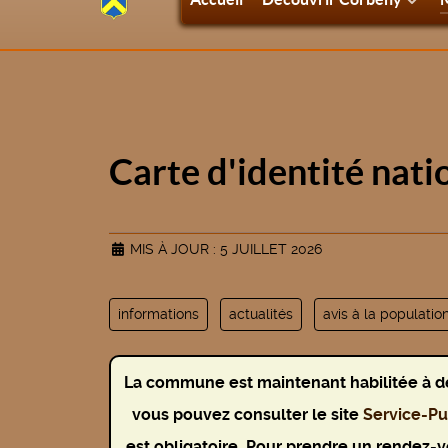
Carte d'identité nati
MIS À JOUR : 5 JUILLET 2026
informations
actualités
avis à la populatio
La commune est maintenant habilitée à déli
vous pouvez consulter le site
Service-Pub
est obligatoire. Pour prendre un rendez-v