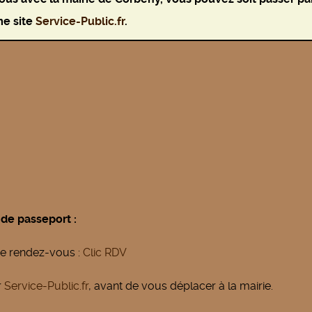
e site
Service-Public.fr
.
de passeport :
dre rendez-vous :
Clic RDV
r
Service-Public.fr
, avant de vous déplacer à la mairie.