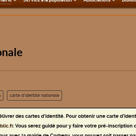
onale
n
carte d'identité nationale
vrer des cartes d'identité. Pour obtenir une carte d'ident
lic.fr
. Vous serez guidé pour y faire votre pré-inscription 
ous avec la mairie de Corbeny, vous pouvez soit passer par