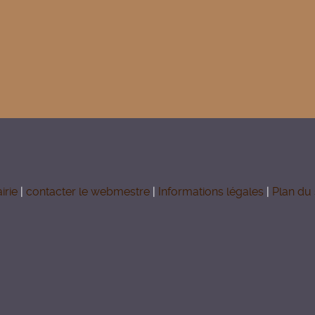
u Laonnois
irie
|
contacter le webmestre
|
Informations légales
|
Plan du 