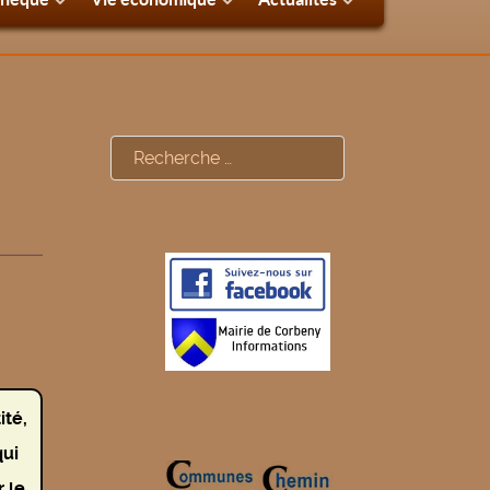
Rechercher
ité,
qui
 le