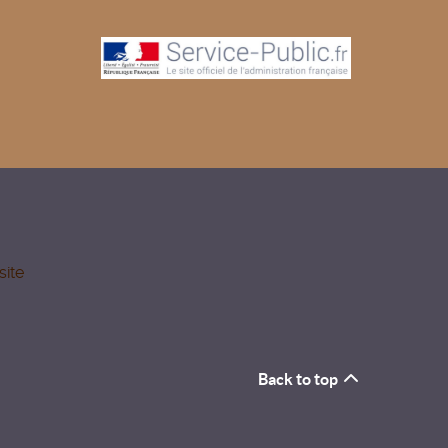
site
Back to top