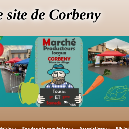
e site de Corbeny
airie
Service à la population
Associations
Biblio