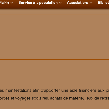
airie
Service à la population
Associations
Biblio
es manifestations afin d’apporter une aide financière aux p
ties et voyages scolaires, achats de matériel, jeux de récr