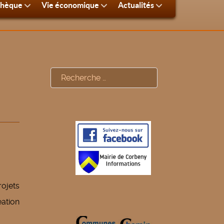
thèque
Vie économique
Actualités
Rechercher
rojets
éation