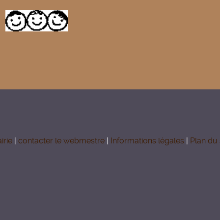
irie
|
contacter le webmestre
|
Informations légales
|
Plan du 