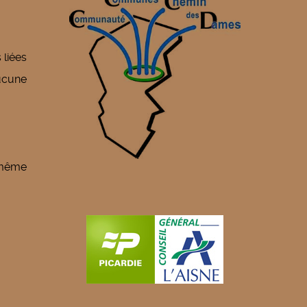
 liées
ucune
, même