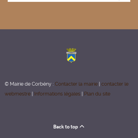
© Mairie de Corbény :
Contacter la mairie
|
contacter le
webmestre
|
Informations légales
|
Plan du site
Back to top