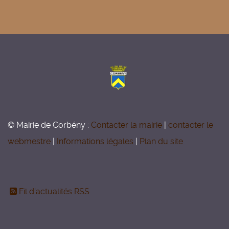
© Mairie de Corbény :
Contacter la mairie
|
contacter le
webmestre
|
Informations légales
|
Plan du site
Fil d'actualités RSS