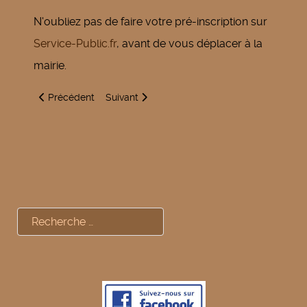
N'oubliez pas de faire votre pré-inscription sur
Service-Public.fr
, avant de vous déplacer à la
mairie.
Article précédent : Convocation commission de contrôle
Article suivant : Carte d'identité nationale
Précédent
Suivant
Rechercher