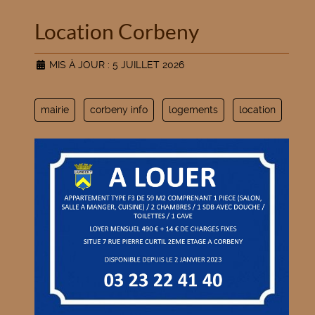
Location Corbeny
MIS À JOUR : 5 JUILLET 2026
mairie
corbeny info
logements
location