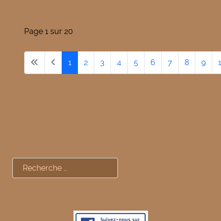
Page 1 sur 20
1
2
3
4
5
6
7
8
9
Rechercher