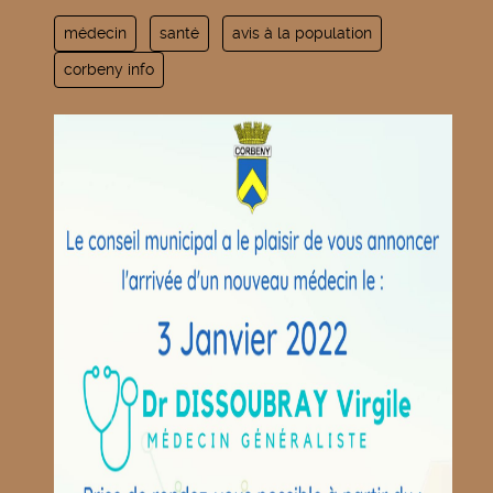
médecin
santé
avis à la population
corbeny info