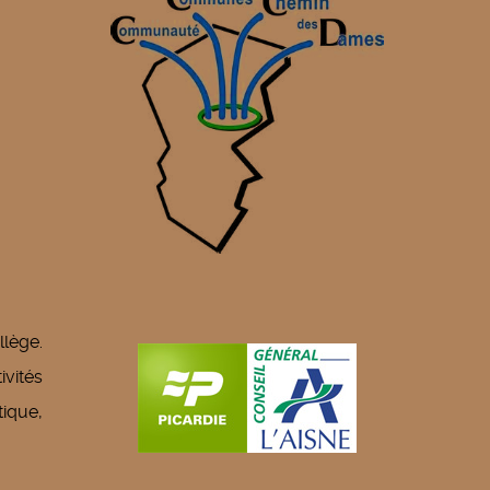
llège.
vités
ique,