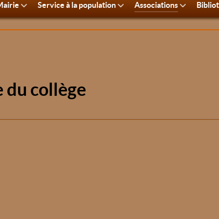
airie
Service à la population
Associations
Biblio
e du collège