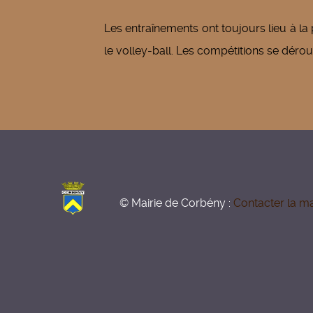
Les entraînements ont toujours lieu à la 
le volley-ball. Les compétitions se dérou
© Mairie de Corbény :
Contacter la ma