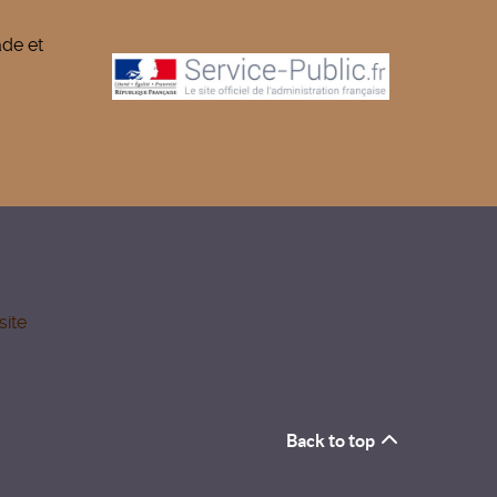
ade et
site
Back to top