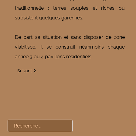
traditionnelle : terres souples et riches où
subsistent quelques garennes.
De part sa situation et sans disposer de zone
viabilisée, il se construit néanmoins chaque
année 3 ou 4 pavillons résidentiels.
Article suivant : Le patrimoine
Suivant
Rechercher