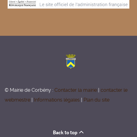
© Mairie de Corbény :
Contacter la mairie
|
contacter le
webmestre
|
Informations légales
|
Plan du site
Back to top