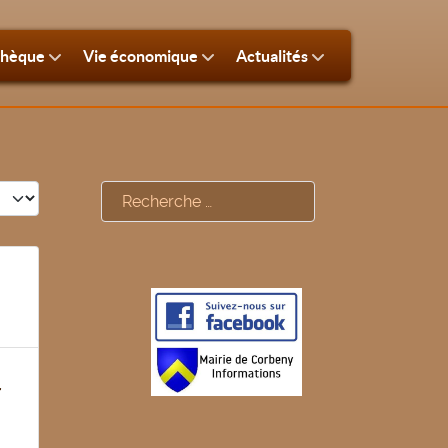
thèque
Vie économique
Actualités
#
Rechercher
r