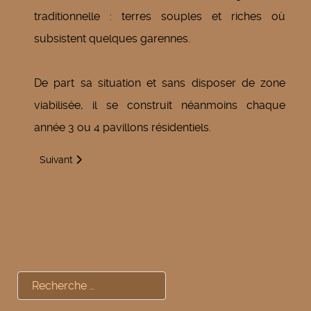
traditionnelle : terres souples et riches où
subsistent quelques garennes.
De part sa situation et sans disposer de zone
viabilisée, il se construit néanmoins chaque
année 3 ou 4 pavillons résidentiels.
Article suivant : Le patrimoine
Suivant
Rechercher