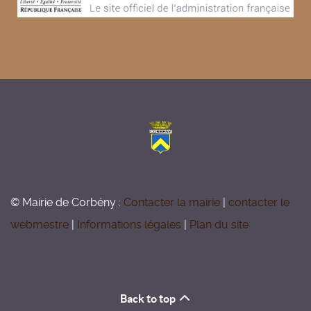
© Mairie de Corbény :
Contacter la mairie
|
contacter le
webmestre
|
Informations légales
|
Plan du site
Back to top