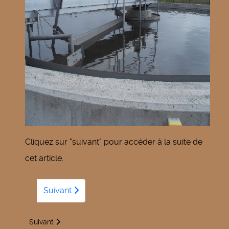
Cliquez sur "suivant" pour accéder à la suite de
cet article.
Suivant
Article suivant : Guide de tri des déchets ménagers
Suivant