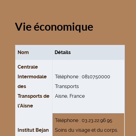
Vie économique
Nom
Détails
Contacts,
Centrale
Intermodale
Téléphone : 0810750000
des
Transports
Transports de
Aisne, France
l'Aisne
Téléphone : 03.23.22.96.95
Institut Bejan
Soins du visage et du corps.