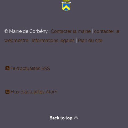
© Mairie de Corbény :
Contacter la mairie
|
contacter le
webmestre
|
Informations légales
|
Plan du site
Fil d'actualités RSS
Flux d'actualités Atom
Back to top