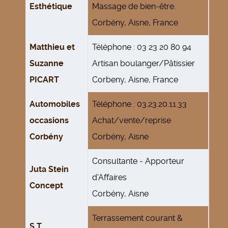
Esthétique
Massage de bien-être.
Corbény, Aisne, France
Matthieu et
Téléphone : 03 23 20 80 94
Suzanne
Artisan boulanger/Pâtissier
PICART
Corbeny, Aisne, France
Automobiles
Téléphone : 03.23.20.11.33
occasions
Achat/vente/reprise
Corbény
Corbény, Aisne
Consultante - Apporteur
Juta Stein
d'Affaires
Concept
Corbény, Aisne
Terrassement courant &
S T