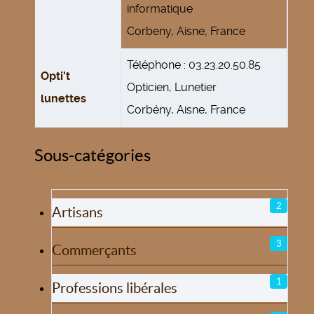
informatique
Corbeny, Aisne, France
Téléphone : 03.23.20.50.85
Opti't
Opticien, Lunetier
lunettes
Corbény, Aisne, France
Sous-catégories
2
Artisans
3
Commerçants
1
Professions libérales