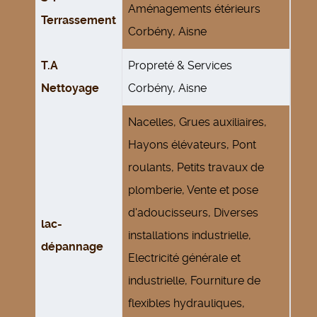
Aménagements étérieurs
Terrassement
Corbény, Aisne
T.A
Propreté & Services
Nettoyage
Corbény, Aisne
Nacelles, Grues auxiliaires,
Hayons élévateurs, Pont
roulants, Petits travaux de
plomberie, Vente et pose
d'adoucisseurs, Diverses
lac-
installations industrielle,
dépannage
Electricité générale et
industrielle, Fourniture de
flexibles hydrauliques,