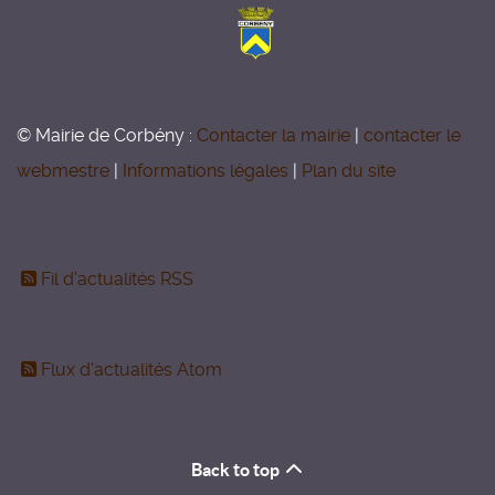
© Mairie de Corbény :
Contacter la mairie
|
contacter le
webmestre
|
Informations légales
|
Plan du site
Fil d'actualités RSS
Flux d'actualités Atom
Back to top