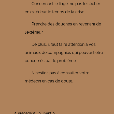
· Concernant le linge, ne pas le sécher
en extérieur le temps de la crise.
· Prendre des douches en revenant de
l’extérieur.
· De plus, il faut faire attention à vos
animaux de compagnies qui peuvent être
concernés par le problème.
· N’hésitez pas à consulter votre
médecin en cas de doute.
Article précédent : 13 et 14 juillet 2021
Article suivant : Information - Implantation d
Précédent
Suivant