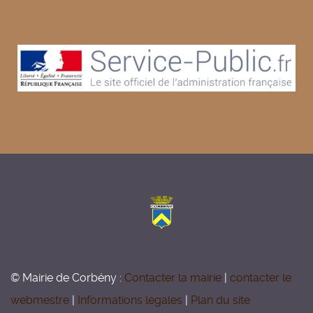
© Mairie de Corbény :
Contacter la mairie
|
contacter le
webmestre
|
Informations légales
|
Plan du site