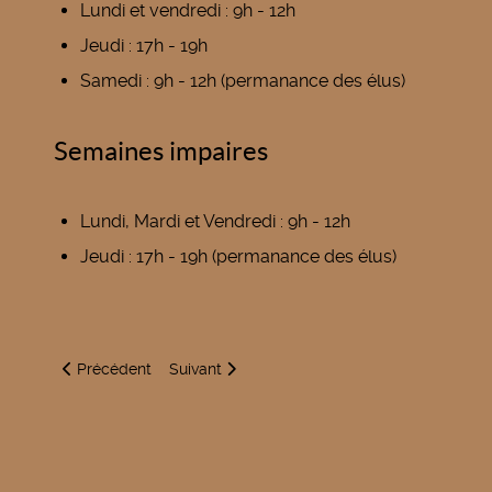
Lundi et vendredi : 9h - 12h
Jeudi : 17h - 19h
Samedi : 9h - 12h (permanance des élus)
Semaines impaires
Lundi, Mardi et Vendredi : 9h - 12h
Jeudi : 17h - 19h (permanance des élus)
Article précédent : Nettoyage du château d'eau
Article suivant : Actes de cruauté envers les 
Précédent
Suivant