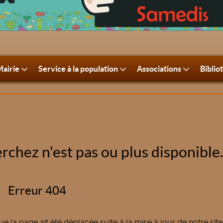
airie
Service à la population
Associations
Biblio
rchez n'est pas ou plus disponible.
Erreur 404
que la page ait été déplacée suite à la mise à jour de notre site