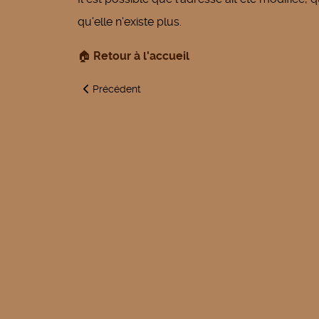
qu'elle n'existe plus.
🏠
Retour à l'accueil
Article précédent : La télédéclaration. Pensez-y, ça
Précédent