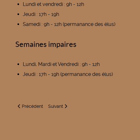
Lundi et vendredi : 9h - 12h
Jeudi : 17h - 19h
Samedi : 9h - 12h (permanance des élus)
Semaines impaires
Lundi, Mardi et Vendredi : 9h - 12h
Jeudi : 17h - 19h (permanance des élus)
Article précédent : Nettoyage du château d'eau
Article suivant : Actes de cruauté envers les 
Précédent
Suivant