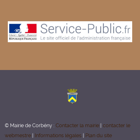
© Mairie de Corbény :
Contacter la mairie
|
contacter le
webmestre
|
Informations légales
|
Plan du site