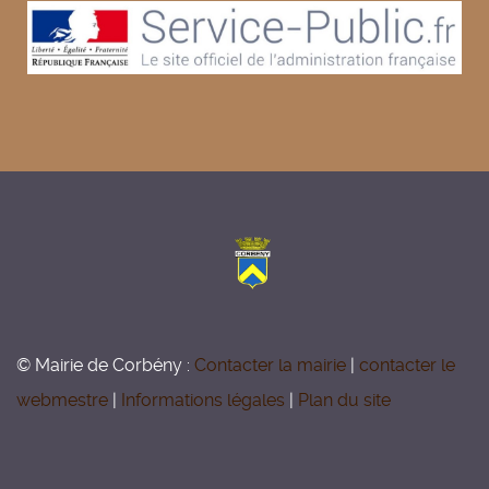
© Mairie de Corbény :
Contacter la mairie
|
contacter le
webmestre
|
Informations légales
|
Plan du site